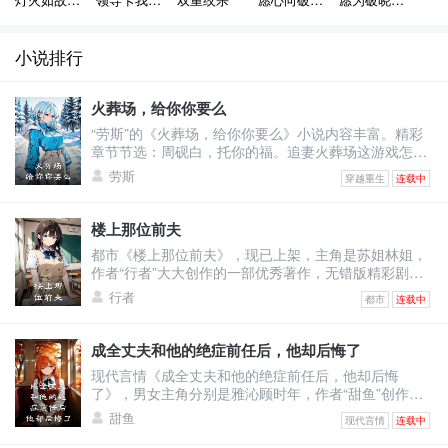
小说排行
火葬场，给你你要么
“劳斯”的《火葬场，给你你要么》小说内容丰富。精彩
章节节选：周砚白，托你的福。追妻火葬场这游戏怎么
玩，我可是学明白了。追妻嘛，得先把他送进火葬场。
劳斯
穿越重生
连载中
我们的游戏开始了...
楼上那位前夫
都市《楼上那位前夫》，现已上架，主角是苏姐林姐，
作者“行者”大大创作的一部优秀著作，无错版精彩剧情
描述：又开始了。晚上十一点零八分，楼上准时响起拖
行者
都市
连载中
凳子的声音——金属椅腿在水泥地上反复摩擦，那种刺
耳的“吱嘎”声像有人拿着钢锯在锯我的神经。我一把扯
过枕头捂住脑袋，手指死死按着耳朵，指节都摁白了。
成全丈夫和他的绝症前任后，他却后悔了
可没用，那声音变本加厉，这回还加了玻璃碰撞的脆
现代言情《成全丈夫和他的绝症前任后，他却后悔
响，紧接着是一阵杂乱的脚步声，咚咚咚，每一步都踩
了》，男女主角分别是雅沁顾时年，作者“甜鱼”创作的
在我心口上，震得床...
一部优秀男频作品，纯净无弹窗版阅读体验极佳，剧情
甜鱼
现代言情
连载中
简介：接通后，顾时年沉默两秒，隐忍中带着不耐。“雅
沁，我说了段雯得了绝症命不久矣，我只是来看看她，