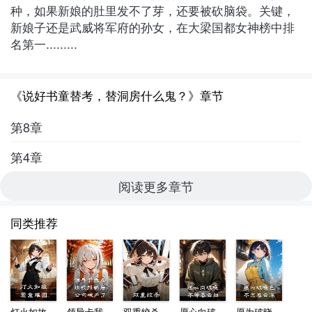
种，如果新娘的肚里发不了芽，还要被砍脑袋。关键，
新娘子还是武威将军府的孙女，在大梁国都女神榜中排
名第一.........
《说好书童替考，替洞房什么鬼？》章节
第8章
第4章
阅读更多章节
同类推荐
灯火如故，爱意难圆
领导卡我五块钱报销后，公司破产了
双重绞杀
愿心向破晓，不等暮云归
愿为破晓色，不恋暮云深