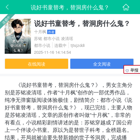
说好书童替考，替洞房什么鬼？
首页
连载中
说好书童替考，替洞房什么鬼？
十月枫
作者
苏铭
都市小说
凌清瑶
都市小说
连载中
tjtsjzddi
2025-11-16 14:14:54
在线阅读
全文阅读
举报
《说好书童替考，替洞房什么鬼？》，男女主角分
别是苏铭凌清瑶，作者“十月枫”创作的一部优秀作品，
纯净无弹窗版阅读体验极佳，剧情简介：都市小说《说
好书童替考，替洞房什么鬼？》，现已完结，主要人物
是苏铭凌清瑶，文章的原创作者叫做“十月枫”，非常的
有看点，小说精彩剧情讲述的是：苏铭穿越成了国公府
上一个伴读小书童。原以为是替世子科考，金榜题名。
结果，开局就被迫要先替新婚的世子爷洞房，完成播